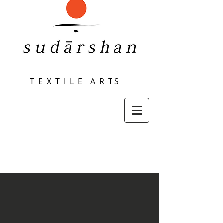
T E X T I L E A R T S